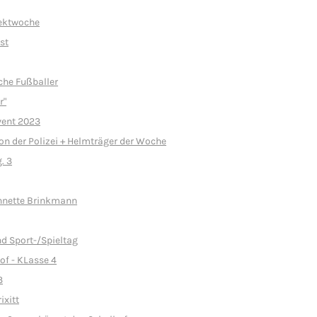
jektwoche
st
iche Fußballer
r"
vent 2023
on der Polizei + Helmträger der Woche
. 3
nnette Brinkmann
d Sport-/Spieltag
f - KLasse 4
3
ixitt