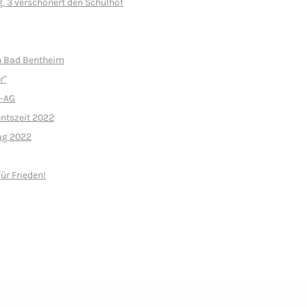
. 3 verschönert den Schulhof
ch Bad Bentheim
r"
r-AG
entszeit 2022
ag 2022
ür Frieden!