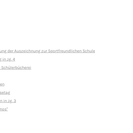
hung der Auszeichnung zur Sportfreundlichen Schule
 in Jg. 4
e Schülerbücherei
sen
setag
 in Jg. 3
nos"